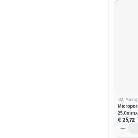
3M, Micro
Micropor
25,0mmx9
€ 25,72
Aantal