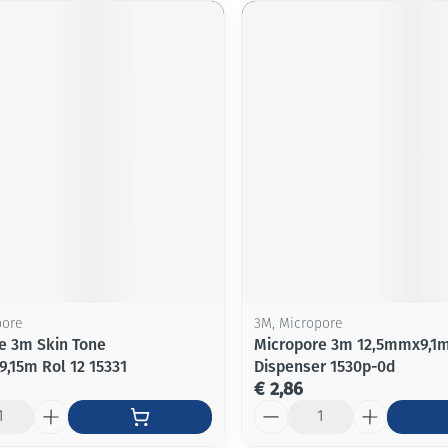
pore
3M, Micropore
e 3m Skin Tone
Micropore 3m 12,5mmx9,1
,15m Rol 12 15331
Dispenser 1530p-0d
€ 2,86
Aantal