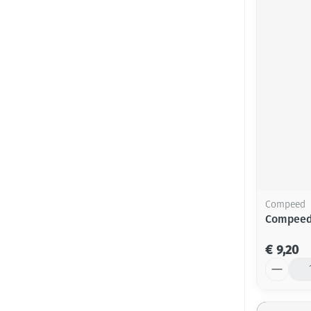
Compeed
Compeed 
€ 9,20
Aantal