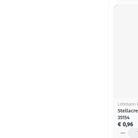
Lohmann 
Stellacr
35154
€ 0,96
Aantal