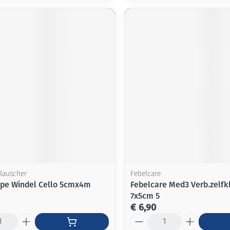
Rauscher
Febelcare
epe Windel Cello 5cmx4m
Febelcare Med3 Verb.zelfkl
7x5cm 5
€ 6,90
Aantal