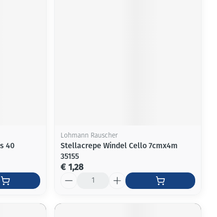
rende
Parfums en
geurproducten
Lohmann Rauscher
s 40
Stellacrepe Windel Cello 7cmx4m
35155
CBD
€ 1,28
Aantal