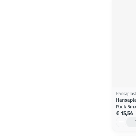
Hansaplas
Hansapla
Pack 5m
€ 15,54
Aantal