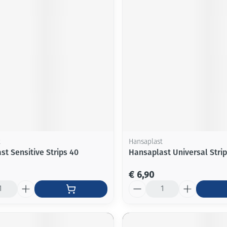
Mondmaskers
ging
Supplementen
Insectenwe
middelen
ssen
-
id
t
Hansaplast
st Sensitive Strips 40
Hansaplast Universal Strip
Zelfbruiner
Scheren
€ 6,90
Aantal