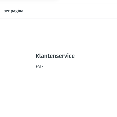
Mondmaskers
ging
Supplementen
Insectenwe
per pagina
middelen
ssen
-
id
Klantenservice
FAQ
Zelfbruiner
Scheren