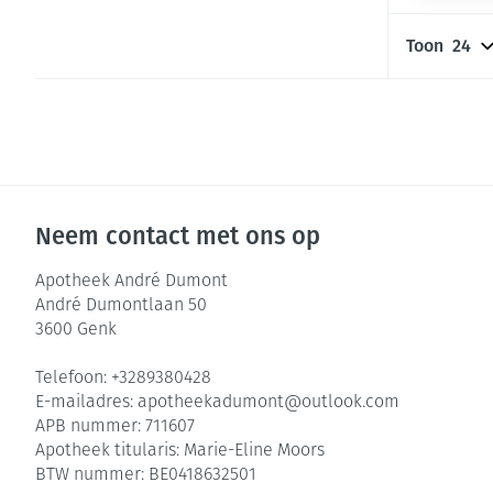
Pillendozen en
Gezichtsverzor
accessoires
Toon
Pigmentstoorni
Gevoelige huid 
geïrriteerde hu
Gemengde huid
Doffe huid
Neem contact met ons op
Toon meer
Apotheek André Dumont
André Dumontlaan 50
3600
Genk
Snurken
Telefoon:
+3289380428
E-mailadres:
apotheekadumont@
outlook.com
APB nummer:
711607
Apotheek titularis:
Marie-Eline Moors
BTW nummer:
BE0418632501