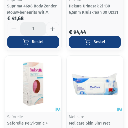
Suprima
Hekura
Suprima 4698 Body Zonder
Hekura Urinezak 2l 130
Mouw+benenrits Wit M
6,5mm Kruiskraan 30 Uz131
€ 41,68
Aantal
€ 94,44
Bestel
Bestel
Saforelle
Molicare
Saforelle Pelvi-tonic +
Molicare Skin 3in1 Wet