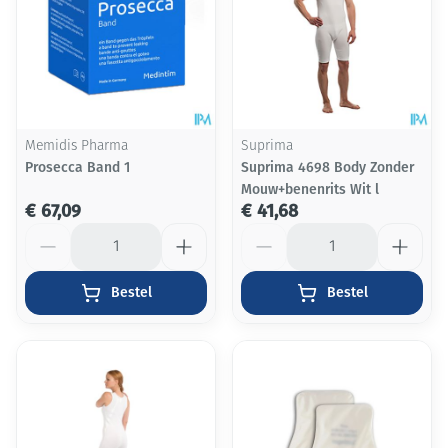
Memidis Pharma
Suprima
Prosecca Band 1
Suprima 4698 Body Zonder
Mouw+benenrits Wit l
€ 67,09
€ 41,68
Aantal
Aantal
Bestel
Bestel