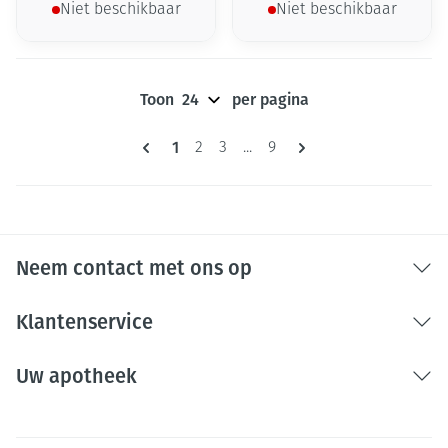
Niet beschikbaar
Niet beschikbaar
Toon
per pagina
Pagina's
U lees momenteel pagina
1
Pagina
Pagina
Pagina
2
3
...
9
Neem contact met ons op
Klantenservice
Uw apotheek