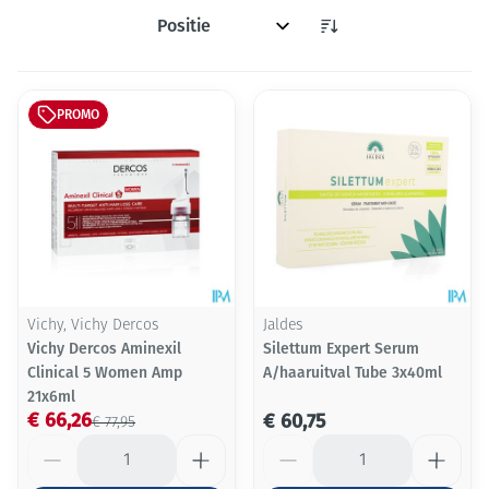
Sorteer op:
PROMO
Vichy, Vichy Dercos
Jaldes
Vichy Dercos Aminexil
Silettum Expert Serum
Clinical 5 Women Amp
A/haaruitval Tube 3x40ml
21x6ml
€ 66,26
€ 60,75
€ 77,95
Aantal
Aantal