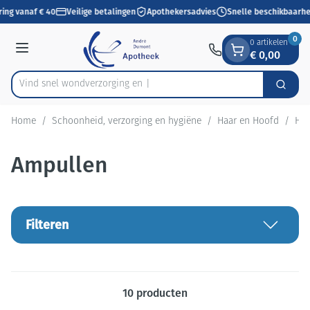
Dia 1 van 1
Ga naar de inhoud
ring vanaf € 40
Veilige betalingen
Apothekersadvies
Snelle beschikbaarhe
0
0 artikelen
€ 0,00
Menu
Vind snel wondverz
Zoek
Product, merk, categorie...
Home
/
Schoonheid, verzorging en hygiëne
/
Haar en Hoofd
/
Haa
Ampullen
Filteren
10
producten