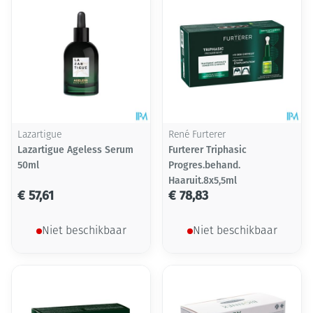
Lazartigue
René Furterer
Lazartigue Ageless Serum
Furterer Triphasic
50ml
Progres.behand.
Haaruit.8x5,5ml
€ 57,61
€ 78,83
Niet beschikbaar
Niet beschikbaar