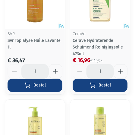
SVR
CeraVe
Svr Topialyse Huile Lavante
Cerave Hydraterende
1l
Schuimend Reinigingsolie
473ml
€ 16,96
€ 36,47
€ 19,95
Aantal
Aantal
Bestel
Bestel