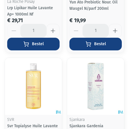
La Roche Posay
Yun Ato Prebiotic Nour. Oil
Lrp Lipikar Huile Lavante
Wasgel N/parf 200ml
Ap+ 1000ml Nf
€ 29,71
€ 19,99
Aantal
Aantal
Bestel
Bestel
SVR
Sjankara
Svr Topialyse Huile Lavante
Sjankara Gardenia