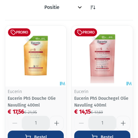
Sorteer op:
PROMO
PROMO
Eucerin
Eucerin
Eucerin Ph5 Douche Olie
Eucerin Ph5 Douchegel Olie
Navulling 400ml
Navulling 400ml
€ 17,56
€ 14,15
€ 21,95
€ 17,69
Aantal
Aantal
Bestel
Bestel