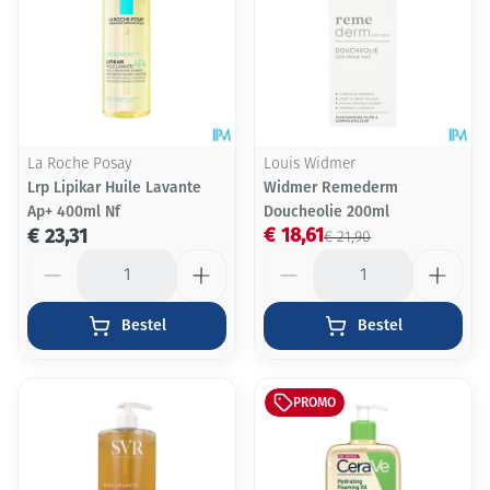
La Roche Posay
Louis Widmer
Lrp Lipikar Huile Lavante
Widmer Remederm
Ap+ 400ml Nf
Doucheolie 200ml
€ 18,61
€ 23,31
€ 21,90
Aantal
Aantal
Bestel
Bestel
PROMO