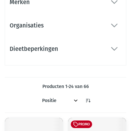
Merken
filter
Organisaties
filter
Dieetbeperkingen
filter
Producten
1
-
24
van
66
Sorteer op:
PROMO