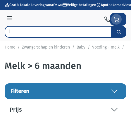
Ga naar de inhoud
Gratis lokale levering vanaf € 40
Veilige betalingen
Apothekersadvies
Menu
Zoek
Product, merk, categorie...
Home
/
Zwangerschap en kinderen
/
Baby
/
Voeding - melk
/
Me
Melk > 6 maanden
Filteren
Doorgaan naar productlijst
Prijs
filter