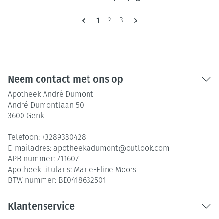
Pagina's
U lees momenteel pagina
1
Pagina
Pagina
2
3
Neem contact met ons op
Apotheek André Dumont
André Dumontlaan 50
3600
Genk
Telefoon:
+3289380428
E-mailadres:
apotheekadumont@
outlook.com
APB nummer:
711607
Apotheek titularis:
Marie-Eline Moors
BTW nummer:
BE0418632501
Klantenservice