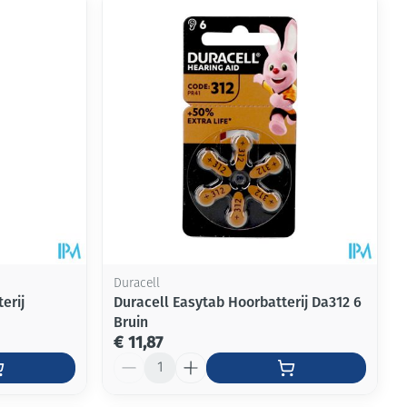
rende
Parfums en
geurproducten
Duracell
erij
Duracell Easytab Hoorbatterij Da312 6
Bruin
CBD
€ 11,87
Aantal