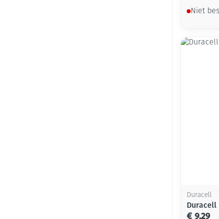
Niet be
Duracell
Duracell 
€ 9,29