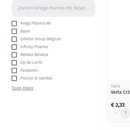
Aerosol toestel
kloven
Creme, gel en s
Aerosol accesso
Blaren
Zuurstof
Eelt
Arega Pharma NV
Ademhalingsste
Eksteroog - lik
Bayer
Gillette Group Belgium
Toon meer
Infinity Pharma
Spieren en gew
Medela Benelux
Op de Locht
Specifiek voor
Naalden en spu
Panasonic
Infecties
Lichaamsverzor
Spuiten
Procter & Gamble
Varta
Deodorant
Oplossing voor 
Toon meer
Varta Cr
Gezichtsverzorg
Naalden
Luizen
€ 2,33
Naalden voor in
Aantal
pennaalden
Diagnostica
Toon meer