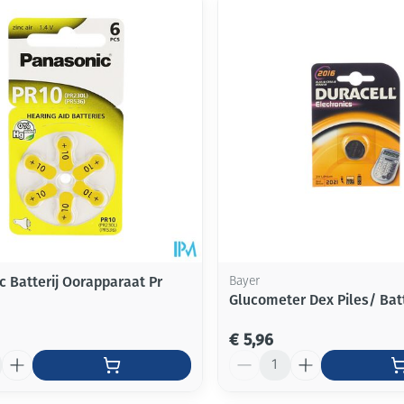
Mondmaskers
ging
Supplementen
Insectenwe
middelen
ssen
-
id
c Batterij Oorapparaat Pr
Bayer
Glucometer Dex Piles/ Batt
Zelfbruiner
Scheren
€ 5,96
Aantal