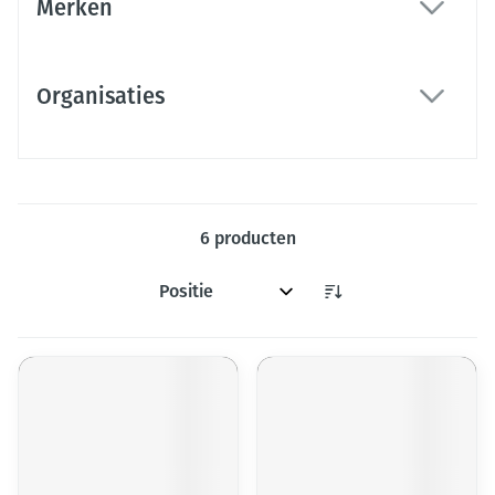
Merken
filter
Organisaties
filter
6
producten
Sorteer op: