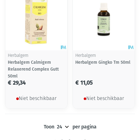
Herbalgem
Herbalgem
Herbalgem Calmigem
Herbalgem Gingko Tm 50ml
Relaxerend Complex Gutt
50ml
€ 29,34
€ 11,05
Niet beschikbaar
Niet beschikbaar
Toon
per pagina
Pagina's