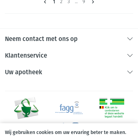
U lees momenteel pagina
1
Pagina
Pagina
Pagina
2
3
...
9
Neem contact met ons op
Klantenservice
Uw apotheek
Wij gebruiken cookies om uw ervaring beter te maken.