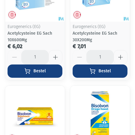
Geneesmiddel
Geneesmiddel
Eurogenerics (EG)
Eurogenerics (EG)
Acetylcysteine EG Sach
Acetylcysteine EG Sach
10X600Mg
30X200Mg
€ 6,02
€ 7,01
Aantal
Aantal
Bestel
Bestel