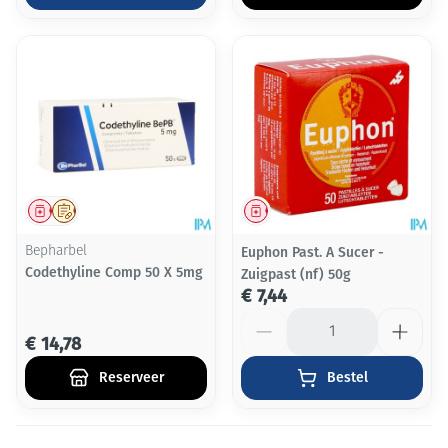
Geneesmiddel
Op voorschrift
Geneesmiddel
Bepharbel
Euphon Past. A Sucer -
Codethyline Comp 50 X 5mg
Zuigpast (nf) 50g
€ 7,44
Aantal
€ 14,78
Reserveer
Bestel