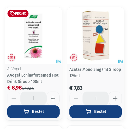
PROMO
Geneesmiddel
Geneesmiddel
A. Vogel
Acatar Mono 3mg/ml Siroop
A.vogel Echinaforcemed Hot
125ml
Drink Siroop 100ml
€ 8,98
€ 7,83
€ 10,56
Aantal
Aantal
Bestel
Bestel