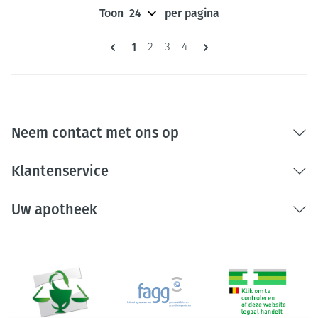
Toon
per pagina
Pagina's
U lees momenteel pagina
1
Pagina
Pagina
Pagina
2
3
4
Neem contact met ons op
Klantenservice
Uw apotheek