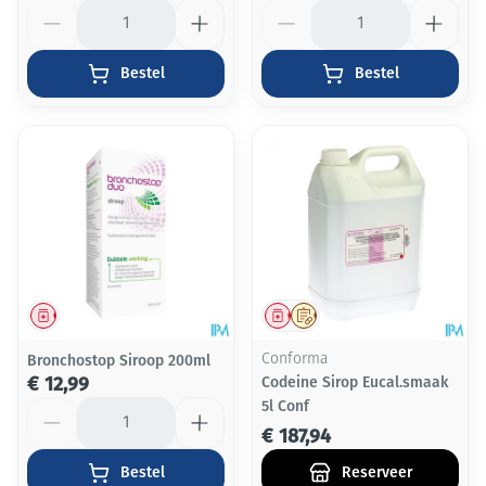
Aantal
Aantal
Bestel
Bestel
Geneesmiddel
Geneesmiddel
Op voorschrift
Bronchostop Siroop 200ml
Conforma
€ 12,99
Codeine Sirop Eucal.smaak
Aantal
5l Conf
€ 187,94
Bestel
Reserveer