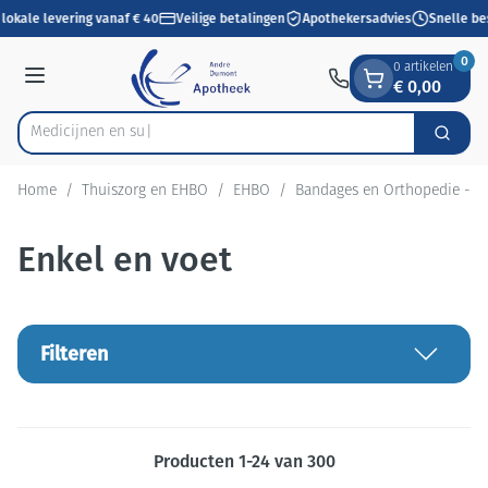
Dia 1 van 1
Ga naar de inhoud
lokale levering vanaf € 40
Veilige betalingen
Apothekersadvies
Snelle bes
0
0 artikelen
€ 0,00
Menu
Zoek
Product, merk, categorie...
Home
/
Thuiszorg en EHBO
/
EHBO
/
Bandages en Orthopedie - o
Enkel en voet
Filteren
Producten
1
-
24
van
300