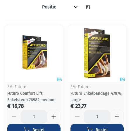
Sorteer op:
3M, Futuro
3M, Futuro
Futuro Comfort Lift
Futuro Enkelbandage 47876,
Enkelsteun 76582,medium
Large
€ 16,78
€ 23,77
Aantal
Aantal
Bestel
Bestel