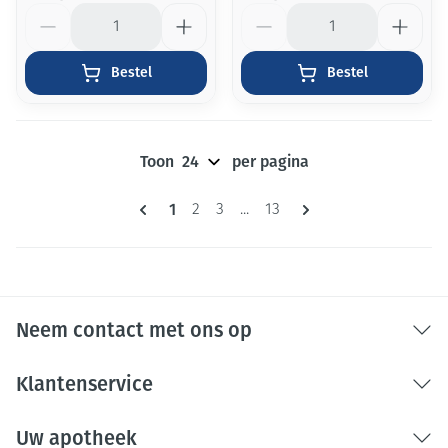
Aantal
Aantal
Bestel
Bestel
Toon
per pagina
Pagina's
U lees momenteel pagina
1
Pagina
Pagina
Pagina
2
3
...
13
Neem contact met ons op
Klantenservice
Uw apotheek