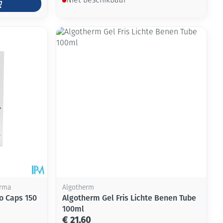
Niet beschikbaar
arma
Algotherm
o Caps 150
Algotherm Gel Fris Lichte Benen Tube
100ml
€ 21,60