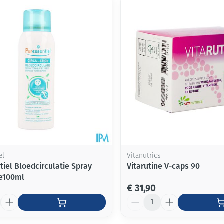
Mondmaskers
ging
Supplementen
Insectenwe
middelen
ssen
-
id
el
Vitanutrics
tiel Bloedcirculatie Spray
Vitarutine V-caps 90
ie100ml
Zelfbruiner
Scheren
€ 31,90
Aantal