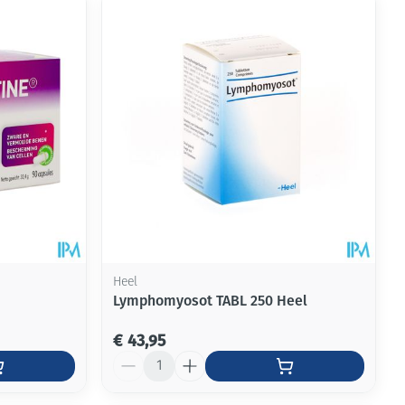
rende
Parfums en
geurproducten
Heel
Lymphomyosot TABL 250 Heel
CBD
€ 43,95
Aantal