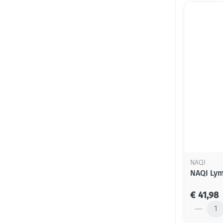
NAQI
NAQI Lym
€ 41,98
Aantal