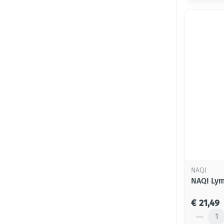
NAQI
NAQI Lym
€ 21,49
Aantal