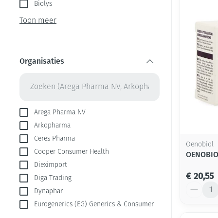
Aerosol toestel
kloven
Biolys
Creme, gel en s
Aerosol accesso
Blaren
Toon meer
Zuurstof
Eelt
Ademhalingsste
Eksteroog - lik
Organisaties
Toon meer
filter
Spieren en gew
Specifiek voor
Naalden en spu
Arega Pharma NV
Arkopharma
Infecties
Lichaamsverzor
Spuiten
Ceres Pharma
Oenobiol
Deodorant
Oplossing voor 
Cooper Consumer Health
OENOBIO
Gezichtsverzorg
Naalden
Luizen
Dieximport
€ 20,55
Diga Trading
Naalden voor in
Aantal
pennaalden
Dynaphar
Diagnostica
Eurogenerics (EG) Generics & Consumer
Toon meer