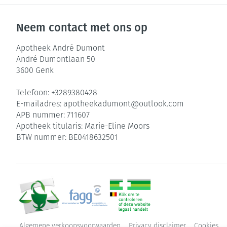
Neem contact met ons op
Apotheek André Dumont
André Dumontlaan 50
3600
Genk
Telefoon:
+3289380428
E-mailadres:
apotheekadumont@
outlook.com
APB nummer:
711607
Apotheek titularis:
Marie-Eline Moors
BTW nummer:
BE0418632501
Algemene verkoopsvoorwaarden
Privacy disclaimer
Cookies