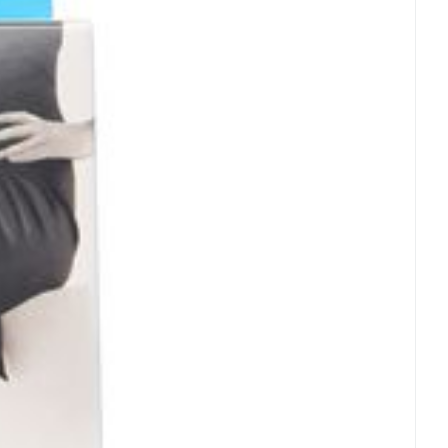
rende
Parfums en
geurproducten
CBD