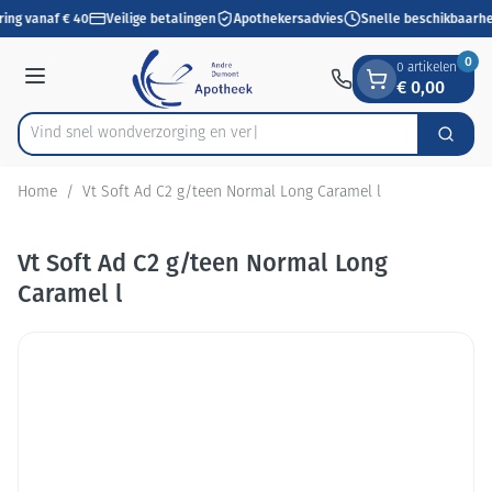
Dia 1 van 1
Ga naar de inhoud
ring vanaf € 40
Veilige betalingen
Apothekersadvies
Snelle beschikbaarhe
0
0 artikelen
€ 0,00
Menu
Vind snel wondverzorgi
Zoek
Product, merk, categorie...
Home
/
Vt Soft Ad C2 g/teen Normal Long Caramel l
Vt Soft Ad C2 g/teen Normal Long
Caramel l