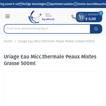
Dia 1 van 1
Ga naar de inhoud
ing vanaf € 40
Veilige betalingen
Apothekersadvies
Snelle beschikbaarhe
0
0 artikelen
€ 0,00
Menu
Vind snel wondverzo
Zoek
Product, merk, categorie...
Home
/
Uriage Eau Micc.thermale Peaux Mixtes Grasse 500ml
Uriage Eau Micc.thermale Peaux Mixtes
Grasse 500ml