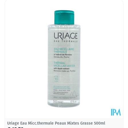
Lengte
65 mm
Diepte
190 mm
Hoeveelheid
500
Verpakking
Behoud
Kamertemperatuur (15°C - 25°C)
Uriage Eau Micc.thermale Peaux Mixtes Grasse 500ml