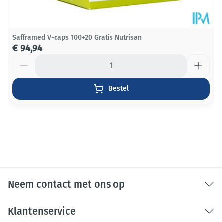
Vitamine D3 (cholecalciferol)
240%
mcg
Ingrediënten:
Safframed V-caps 100+20 Gratis Nutrisan
€ 94,94
soja
Aantal
Bestel
Neem contact met ons op
Klantenservice