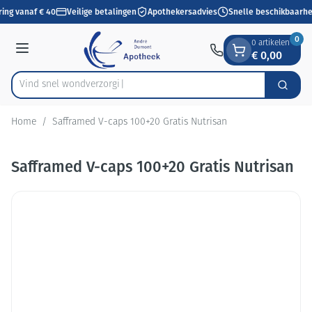
Dia 1 van 1
Ga naar de inhoud
ring vanaf € 40
Veilige betalingen
Apothekersadvies
Snelle beschikbaarhe
0
0 artikelen
€ 0,00
Menu
Vind snel won
Zoek
Product, merk, categorie...
Home
/
Safframed V-caps 100+20 Gratis Nutrisan
Safframed V-caps 100+20 Gratis Nutrisan