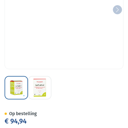
View larger image
View larger image
Safframed V-caps 100+20 Grat
Op bestelling
€ 94,94