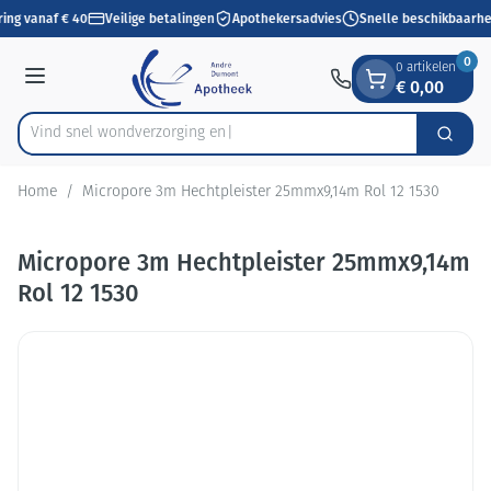
Dia 1 van 1
Ga naar de inhoud
ring vanaf € 40
Veilige betalingen
Apothekersadvies
Snelle beschikbaarhe
0
0 artikelen
€ 0,00
Menu
Vind snel wondverzor
Zoek
Product, merk, categorie...
Home
/
Micropore 3m Hechtpleister 25mmx9,14m Rol 12 1530
Micropore 3m Hechtpleister 25mmx9,14m
Rol 12 1530