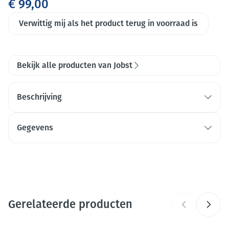
€ 99,00
Verwittig mij als het product terug in voorraad is
Bekijk alle producten van Jobst
Beschrijving
Transparant: Doorschijnend voor mooie benen
Gegevens
Ademend: Luchtdoorlatend
CNK
4589412
Glanzend: Voor een schitterende uitstraling
Organisaties
Essity Belgium
Gerelateerde producten
Merken
Jobst