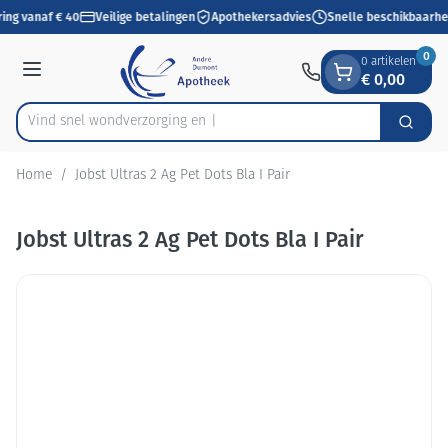
Dia 1 van 1
Ga naar de inhoud
ring vanaf € 40
Veilige betalingen
Apothekersadvies
Snelle beschikbaarhe
0
0 artikelen
€ 0,00
Menu
Vind snel wondverzorg
Zoek
Product, merk, categorie...
Home
/
Jobst Ultras 2 Ag Pet Dots Bla I Pair
Jobst Ultras 2 Ag Pet Dots Bla I Pair