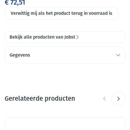
€ 72,51
Verwittig mij als het product terug in voorraad is
Bekijk alle producten van Jobst
Gegevens
CNK
4590543
Organisaties
Essity Belgium
Gerelateerde producten
Merken
Jobst
Breedte
Druk op om naar carrouselnavigatie te gaan
129 mm
Navigeren door de elementen van de carrousel is mogelijk me
Druk om carrousel over te slaan