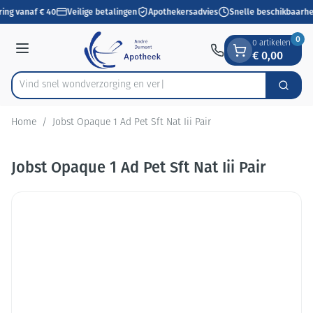
Dia 1 van 1
Ga naar de inhoud
ring vanaf € 40
Veilige betalingen
Apothekersadvies
Snelle beschikbaarhe
0
0 artikelen
€ 0,00
Menu
Vind snel wondverzorging
Zoek
Product, merk, categorie...
Home
/
Jobst Opaque 1 Ad Pet Sft Nat Iii Pair
Jobst Opaque 1 Ad Pet Sft Nat Iii Pair