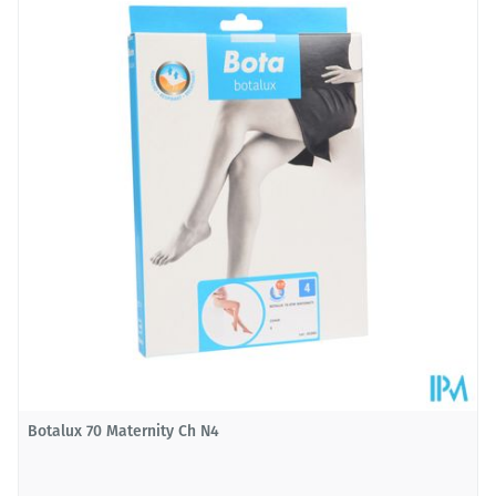
Lengte
218 mm
Diepte
30 mm
Botalux 70 Maternity Ch N4