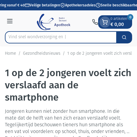
Dia 1 van 1
Ga naar de inhoud
ring vanaf € 40
Veilige betalingen
Apothekersadvies
Snelle beschikbaarhe
0
0 artikelen
€ 0,00
Menu
Vind snel wondverzorging
Zoek
Product, merk, categorie...
Home
/
Gezondheidsnieuws
/
1 op de 2 jongeren voelt zich versla
1 op de 2 jongeren voelt zich
verslaafd aan de
smartphone
Jongeren kunnen niet zonder hun smartphone. In die
mate dat de helft van hen zich eraan verslaafd voelt.
Tegelijkertijd beschouwen tieners hun smartphone als
een vat vol voordelen: op school, thuis, onder vrienden, ...