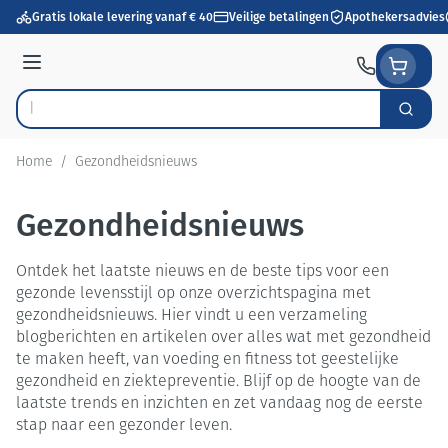
Ga naar de inhoud
Gratis lokale levering vanaf € 40
Veilige betalingen
Apothekersadvies
Menu
Zoek
Product, merk, categorie...
Home
/
Gezondheidsnieuws
Gezondheidsnieuws
Ontdek het laatste nieuws en de beste tips voor een
gezonde levensstijl op onze overzichtspagina met
gezondheidsnieuws. Hier vindt u een verzameling
blogberichten en artikelen over alles wat met gezondheid
te maken heeft, van voeding en fitness tot geestelijke
gezondheid en ziektepreventie. Blijf op de hoogte van de
laatste trends en inzichten en zet vandaag nog de eerste
stap naar een gezonder leven.