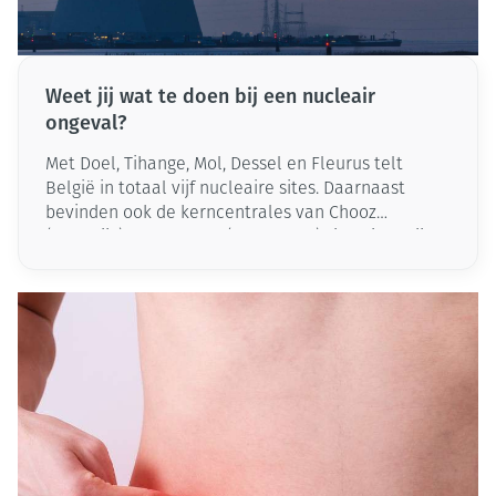
Weet jij wat te doen bij een nucleair
ongeval?
Met Doel, Tihange, Mol, Dessel en Fleurus telt
België in totaal vijf nucleaire sites. Daarnaast
bevinden ook de kerncentrales van Chooz
(Frankrijk) en Borssele (Nederland) zich dicht bij
onze landsgrenzen. Aangezien nucleaire
installaties moeten voldoen aan strenge
veiligheidsvoorwaarden en regelmatig worden
gecontroleerd, is de kans op een ernstig ongeval
op een van die sites gelukkig klein.