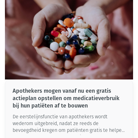
toegediend. Geef je borstvoeding, dan is het ook
belangrijk dat je jouw baby een vitamine K-
supplement geeft. Wie meteen flesvoeding wil of
moet geven, mag dit achterwege laten. In dat type
voeding zit er namelijk genoeg vitamine K.
Apothekers mogen vanaf nu een gratis
actieplan opstellen om medicatieverbruik
bij hun patiëten af te bouwen
De eerstelijnsfunctie van apothekers wordt
wederom uitgebreid, nadat ze reeds de
bevoegdheid kregen om patiënten gratis te helpen
met het afbouwen van slaapmiddelen. Apothekers