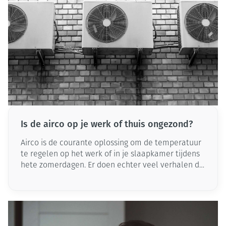
Is de airco op je werk of thuis ongezond?
Airco is de courante oplossing om de temperatuur
te regelen op het werk of in je slaapkamer tijdens
hete zomerdagen. Er doen echter veel verhalen de
ronde dat airo niet gezond is. Zo zeggen
tegenstanders dat via airco virussen worden
verspreid. Maar klopt dat wel? Word je echt ziek
door airco of is het een fabeltje? Wij brengen graag
klaarheid!