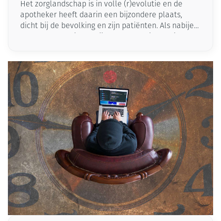
Het zorglandschap is in volle (r)evolutie en de
apotheker heeft daarin een bijzondere plaats,
dicht bij de bevolking en zijn patiënten. Als nabije
zorgverlener luistert hij en geeft advies. Indien
nodig verwijst hij je door naar een andere
zorgverstrekker. Als specialist van het
geneesmiddel bieden apothekers persoonlijke
ondersteuning voor een goed gebruik van je
geneesmiddelen. Als toegankelijke
vertrouwenspersoon helpt en ondersteunt hij je
voor een betere aanpak van je
gezondheidsproblemen.