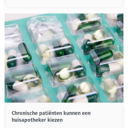
kunnen vanaf nu patiënten bijstaan om hun
medicatie af te bouwen. Dit specifiek voor mensen
die meer dan vijf verschillende soorten medicatie
nemen die worden terugbetaald. Dit is een grote
stap vooruit: het maakt dergelijke zorg
toegankelijker én haalt meteen ook de druk van
de schouders van overbezette huisartsen.
Chronische patiënten kunnen een
huisapotheker kiezen