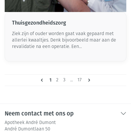
Thuisgezondheidszorg
Ziek zijn of ouder worden gaat vaak gepaard met
allerlei kwaaltjes. Denk bijvoorbeeld maar aan de
revalidatie na een operatie. Een
mobiliteitshulpmiddel kan hiervoor de geknipte
oplossing zijn.
Pagina's
U lees momenteel pagina
1
Pagina
Pagina
Pagina
2
3
...
17
Neem contact met ons op
Apotheek André Dumont
André Dumontlaan 50