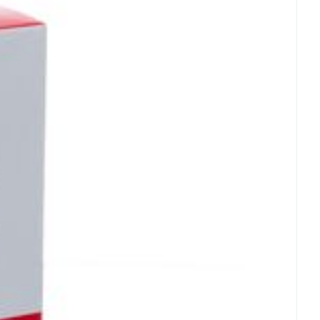
rende
Parfums en
geurproducten
 25°C)
CBD