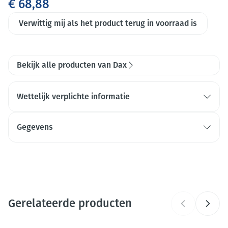
€ 68,88
Verwittig mij als het product terug in voorraad is
Bekijk alle producten van Dax
Wettelijk verplichte informatie
Gebruik biociden veilig. Lees vóór gebruik eerst het
etiket en de productinformatie.
Gegevens
CNK
4202826
Organisaties
Dialex Biomedica
Gerelateerde producten
Merken
Dax