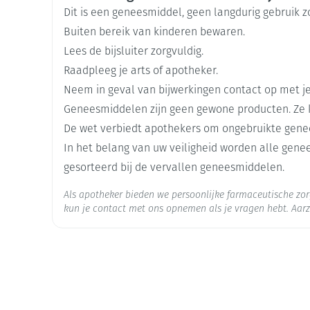
Merken
Sandoz
eiwitrijk voedsel wordt ingenomen (vlees, vis, me
Dit is een geneesmiddel, geen langdurig gebruik 
Mondmaskers
De tablet mag alleen in zijn geheel worden toege
Buiten bereik van kinderen bewaren.
ging
Supplementen
Insectenwe
Breedte
60 mm
middelen
Lees de bijsluiter zorgvuldig.
ssen
Raadpleeg je arts of apotheker.
Lengte
109 mm
-
Neem in geval van bijwerkingen contact op met je
id
Geneesmiddelen zijn geen gewone producten. Ze 
Diepte
60 mm
De wet verbiedt apothekers om ongebruikte gene
In het belang van uw veiligheid worden alle gen
Hoeveelheid
100
gesorteerd bij de vervallen geneesmiddelen.
Verpakking
Als apotheker bieden we persoonlijke farmaceutische z
Actieve
kun je contact met ons opnemen als je vragen hebt. Aarz
carbidopa, entacapon, le
Ingrediënten
Zelfbruiner
Scheren
Behoud
Kamertemperatuur (15°C -