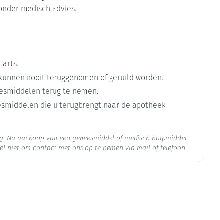
lkproducten, zaden en noten).
zonder medisch advies.
diend.
rende
Parfums en
geurproducten
 arts.
kunnen nooit teruggenomen of geruild worden.
esmiddelen terug te nemen.
eesmiddelen die u terugbrengt naar de apotheek
org. Na aankoop van een geneesmiddel of medisch hulpmiddel
el niet om contact met ons op te nemen via mail of telefoon.
vodopa
CBD
 25°C)