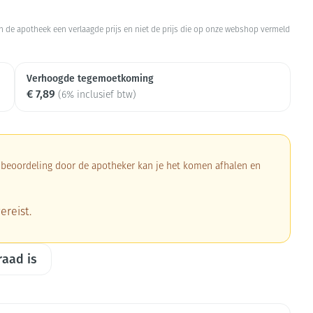
armtetherapie
ogels
Fytotherapie
Wondzorg
Toon meer
 in de apotheek een verlaagde prijs en niet de prijs die op onze webshop vermeld
Diagnosetesten en
Mond en keel
stress
Vlooien en teken
meetapparatuur
Oren
Verhoogde tegemoetkoming
Zuigtabletten
€ 7,89
Alcoholtest
(6% inclusief btw)
Oordopjes
Mond, muil of snavel
herapie -
en -druppels
Spray - oplossing
Bloeddrukmeter
s
Oorreiniging
Cholesteroltest
en
Oordruppels
Hartslagmeter
a beoordeling door de apotheker kan je het komen afhalen en
ulpmiddelen
Toon meer
ereist.
ning en -
Zonnebescherming
Ergonomie
Aambeien
raad is
che
s
Aftersun
Ademhaling en zuurstof
je
Lippen
Badkamer