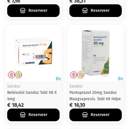
€ 7,56
€ 38,31
Reserveer
Reserveer
Geneesmiddel
Op voorschrift
Geneesmiddel
Op voorschrift
Sandoz
Sandoz
Nebivolol Sandoz Tabl 98 X
Pantoprazol 20mg Sandoz
5mg
Maagsapresis. Tabl 98 Hdpe
€ 18,42
€ 16,10
Reserveer
Reserveer