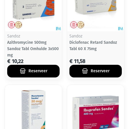
Geneesmiddel
Op voorschrift
Geneesmiddel
Op voorschrift
Sandoz
Sandoz
Azithromycine 500mg
Diclofenac Retard Sandoz
Sandoz Tabl Omhulde 3x500
Tabl 60 X 75mg
mg
€ 10,22
€ 11,58
Reserveer
Reserveer