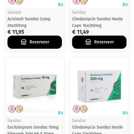
Geneesmiddel
Op voorschrift
Geneesmiddel
Op voorschrift
Sandoz
Sandoz
Aciclovir Sandoz Comp
Clindamycin Sandoz Harde
25x200mg
Caps 16x300mg
€ 11,95
€ 11,49
Reserveer
Reserveer
Geneesmiddel
Op voorschrift
Geneesmiddel
Op voorschrift
Sandoz
Sandoz
Escitalopram Sandoz 10mg
Clindamycin Sandoz Harde
Filmomh Tabl 98 X 10mg
Caps 32x300mg