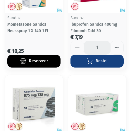
Geneesmiddel
Op voorschrift
Geneesmiddel
Sandoz
Sandoz
Mometasone Sandoz
Ibuprofen Sandoz 400mg
Neusspray 1 X 140 1 Fl
Filmomh Tabl 30
€ 7,19
Aantal
€ 10,25
Reserveer
Bestel
Geneesmiddel
Op voorschrift
Geneesmiddel
Op voorschrift