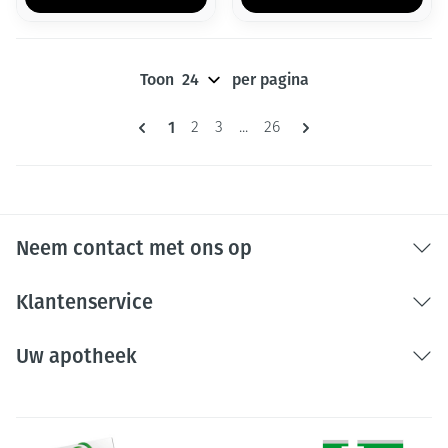
Toon
per pagina
Pagina's
U lees momenteel pagina
1
Pagina
Pagina
Pagina
2
3
...
26
Neem contact met ons op
Klantenservice
Uw apotheek