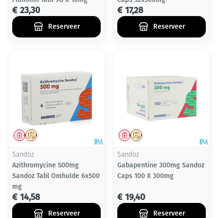
€ 23,30
€ 17,28
Reserveer
Reserveer
Geneesmiddel
Op voorschrift
Geneesmiddel
Op voorschrift
Sandoz
Sandoz
Azithromycine 500mg
Gabapentine 300mg Sandoz
Sandoz Tabl Omhulde 6x500
Caps 100 X 300mg
mg
€ 14,58
€ 19,40
Reserveer
Reserveer