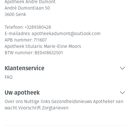
Apotheek André Dumont
André Dumontlaan 50
3600
Genk
Telefoon:
+3289380428
E-mailadres:
apotheekadumont@
outlook.com
APB nummer:
711607
Apotheek titularis:
Marie-Eline Moors
BTW nummer:
BE0418632501
Klantenservice
FAQ
Uw apotheek
Over ons
Nuttige links
Gezondheidsnieuws
Apotheker van
wacht
Voorschrift
Zorgtarieven