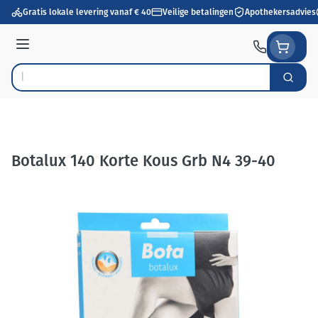
Ga naar de inhoud
Gratis lokale levering vanaf € 40
Veilige betalingen
Apothekersadvies
Menu
Zoek
Product, merk, categorie...
Botalux 140 Korte Kous Grb N4 39-40