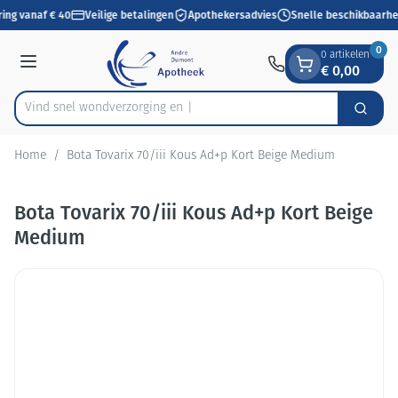
Dia 1 van 1
Ga naar de inhoud
ring vanaf € 40
Veilige betalingen
Apothekersadvies
Snelle beschikbaarhe
0
0 artikelen
€ 0,00
Menu
Vind snel wondverzorg
Zoek
Product, merk, categorie...
Home
/
Bota Tovarix 70/iii Kous Ad+p Kort Beige Medium
Bota Tovarix 70/iii Kous Ad+p Kort Beige
Medium