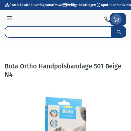
Ga naar de inhoud
Gratis lokale levering vanaf € 40
Veilige betalingen
Apothekersadvies
Menu
Zoek
Product, merk, categorie...
Bota Ortho Handpolsbandage 501 Beige
N4