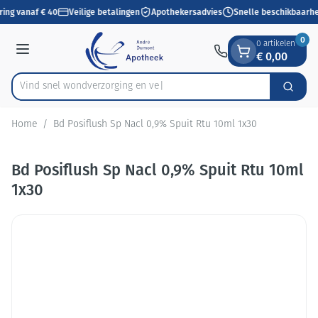
Dia 1 van 1
Ga naar de inhoud
ring vanaf € 40
Veilige betalingen
Apothekersadvies
Snelle beschikbaarhe
0
0 artikelen
€ 0,00
Menu
Vind snel wondverzorgin
Zoek
Product, merk, categorie...
Home
/
Bd Posiflush Sp Nacl 0,9% Spuit Rtu 10ml 1x30
Bd Posiflush Sp Nacl 0,9% Spuit Rtu 10ml
1x30