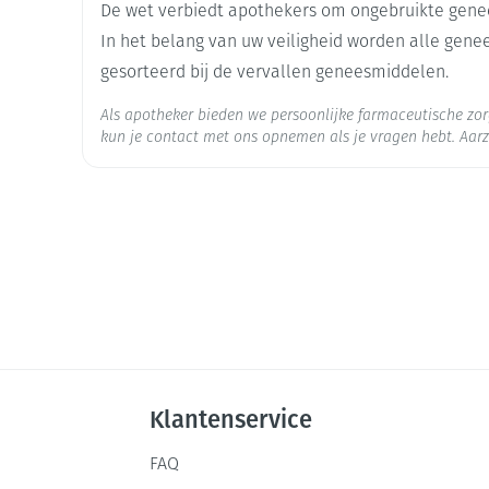
De wet verbiedt apothekers om ongebruikte gene
In het belang van uw veiligheid worden alle gen
Hoeveelheid
1
gesorteerd bij de vervallen geneesmiddelen.
Verpakking
Als apotheker bieden we persoonlijke farmaceutische z
Actieve
kun je contact met ons opnemen als je vragen hebt. Aarz
paliperidon palmitaat
Ingrediënten
Gewichtstoename
Behoud
Kamertemperatuur (15°C -
Hyperprolactinemie
Klantenservice
FAQ