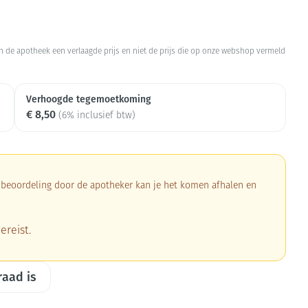
Botten, spieren en
Toon meer
gewrichten
armtetherapie
ogels
Fytotherapie
Wondzorg
Toon meer
 in de apotheek een verlaagde prijs en niet de prijs die op onze webshop vermeld
Diagnosetesten en
Mond en keel
stress
Vlooien en teken
meetapparatuur
Oren
Verhoogde tegemoetkoming
Zuigtabletten
€ 8,50
Alcoholtest
(6% inclusief btw)
Oordopjes
Mond, muil of snavel
herapie -
en -druppels
Spray - oplossing
Bloeddrukmeter
s
Oorreiniging
Cholesteroltest
en
Oordruppels
Hartslagmeter
a beoordeling door de apotheker kan je het komen afhalen en
ulpmiddelen
Toon meer
ereist.
ning en -
Zonnebescherming
Ergonomie
Aambeien
raad is
che
s
Aftersun
Ademhaling en zuurstof