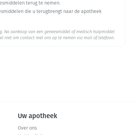
esmiddelen terug te nemen.
eesmiddelen die u terugbrengt naar de apotheek
org. Na aankoop van een geneesmiddel of medisch hulpmiddel
el niet om contact met ons op te nemen via mail of telefoon.
 25°C)
Uw apotheek
Klasse-effecten
Over ons