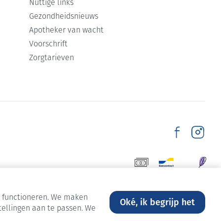
Nuttige links
van vermoedelijke bijwerkingen
Gezondheidsnieuws
Apotheker van wacht
Voorschrift
Zorgtarieven
en functioneren. We maken
Oké, ik begrijp het
tellingen aan te passen. We