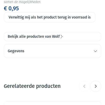
samen de mogelijkheden.
€ 0,95
Verwittig mij als het product terug in voorraad is
Bekijk alle producten van Wolf
Gegevens
CNK
1482595
Organisaties
Wolf – Safco
Gerelateerde producten
Merken
Wolf
Breedte
Druk op om naar carrouselnavigatie te gaan
121 mm
Navigeren door de elementen van de carrousel is mogelijk me
Druk om carrousel over te slaan