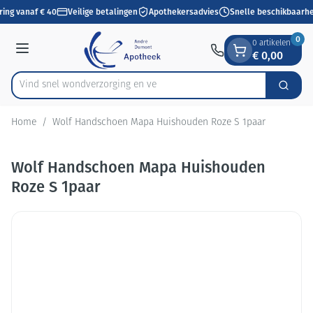
Dia 1 van 1
Ga naar de inhoud
ring vanaf € 40
Veilige betalingen
Apothekersadvies
Snelle beschikbaarhe
0
0 artikelen
€ 0,00
Menu
Vind snel wondverzorgin
Zoek
Product, merk, categorie...
Home
/
Wolf Handschoen Mapa Huishouden Roze S 1paar
Wolf Handschoen Mapa Huishouden
Roze S 1paar