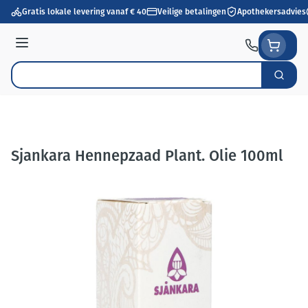
Ga naar de inhoud
Gratis lokale levering vanaf € 40
Veilige betalingen
Apothekersadvies
Menu
Zoek
Product, merk, categorie...
Sjankara Hennepzaad Plant. Olie 100ml