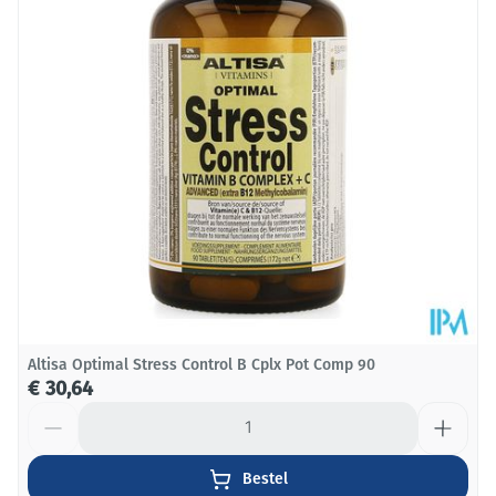
Hoeveelheid
30
Verpakking
Dieetbeperkingen
Glutenvrij, Vegan, Vegetarisch
Kamertemperatuur (15°C -
Behoud
25°C)
Altisa Optimal Stress Control B Cplx Pot Comp 90
€ 30,64
Aantal
Bestel