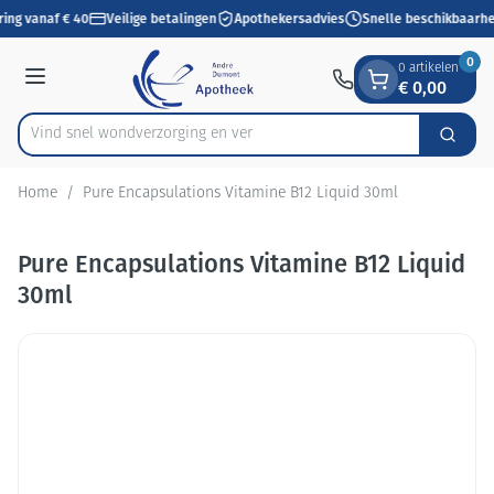
Dia 1 van 1
Ga naar de inhoud
ring vanaf € 40
Veilige betalingen
Apothekersadvies
Snelle beschikbaarhe
0
0 artikelen
€ 0,00
Menu
Vind snel wondverzorging
Zoek
Product, merk, categorie...
Home
/
Pure Encapsulations Vitamine B12 Liquid 30ml
Pure Encapsulations Vitamine B12 Liquid
30ml