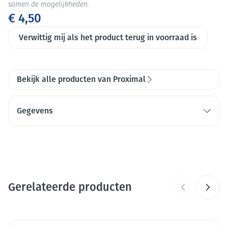
samen de mogelijkheden.
€ 4,50
Verwittig mij als het product terug in voorraad is
Bekijk alle producten van Proximal
Gegevens
CNK
2669935
Organisaties
Deprophar
Gerelateerde producten
Merken
Proximal
Breedte
Druk op om naar carrouselnavigatie te gaan
63 mm
Navigeren door de elementen van de carrousel is mogelijk me
Druk om carrousel over te slaan