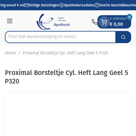
Dia 1 van 1
Ga naar de inhoud
ring vanaf € 40
Veilige betalingen
Apothekersadvies
Snelle beschikbaarhe
0
0 artikelen
€ 0,00
Menu
Vind snel wondverzorging en
Zoek
Product, merk, categorie...
Home
/
Proximal Borsteltje Cyl. Heft Lang Geel 5 P320
Proximal Borsteltje Cyl. Heft Lang Geel 5
P320