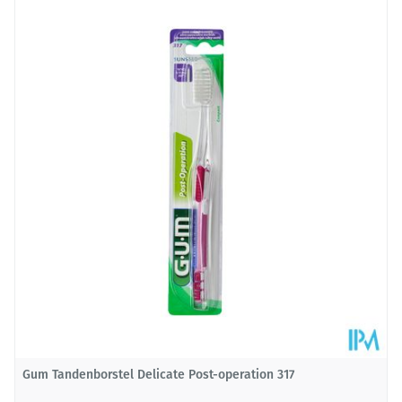
Lengte
126 mm
Diepte
15 mm
Behoud
Kamertemperatuur (15°C - 25°C)
Gum Tandenborstel Delicate Post-operation 317