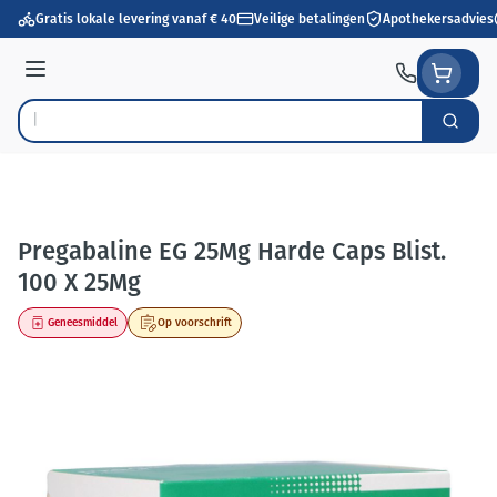
Ga naar de inhoud
Gratis lokale levering vanaf € 40
Veilige betalingen
Apothekersadvies
Menu
Zoek
Product, merk, categorie...
Pregabaline EG 25Mg Harde Caps Blist.
100 X 25Mg
Geneesmiddel
Op voorschrift