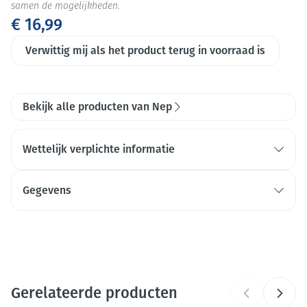
samen de mogelijkheden.
€ 16,99
Verwittig mij als het product terug in voorraad is
Bekijk alle producten van Nep
Wettelijk verplichte informatie
Gegevens
CNK
4390191
Organisaties
SRL Offisoins
Gerelateerde producten
Merken
Nep