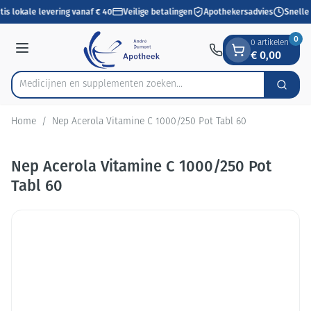
Dia 1 van 1
Ga naar de inhoud
tis lokale levering vanaf € 40
Veilige betalingen
Apothekersadvies
Snelle
0
0 artikelen
€ 0,00
Menu
Medicijnen en supplementen zoeken...
Zoek
Product, merk, categorie...
Home
/
Nep Acerola Vitamine C 1000/250 Pot Tabl 60
Nep Acerola Vitamine C 1000/250 Pot
Tabl 60