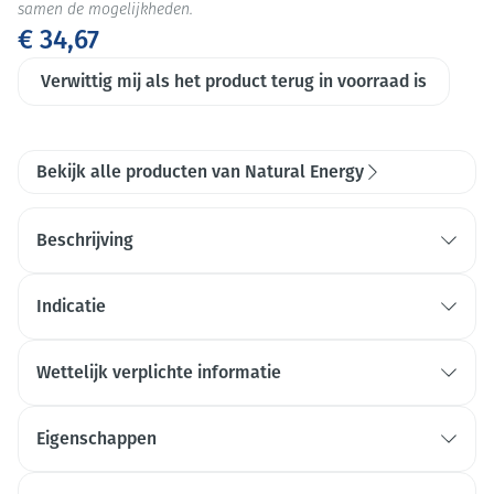
samen de mogelijkheden.
€ 34,67
Verwittig mij als het product terug in voorraad is
Bekijk alle producten van Natural Energy
Beschrijving
Indicatie
Ter ondersteuning van het immuunsysteem
Wettelijk verplichte informatie
*
*Vitamine C en Zink dragen bij tot de normale
werking van het immuunsysteem
Eigenschappen