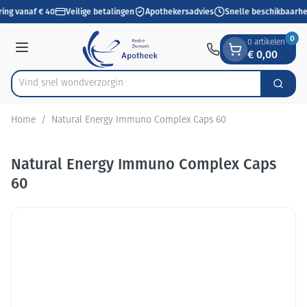
Dia 1 van 1
Ga naar de inhoud
ring vanaf € 40
Veilige betalingen
Apothekersadvies
Snelle beschikbaarhe
0
0 artikelen
€ 0,00
Menu
Vind snel wondv
Zoek
Product, merk, categorie...
Home
/
Natural Energy Immuno Complex Caps 60
Natural Energy Immuno Complex Caps
60