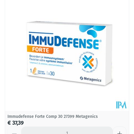
Lengte
78 mm
Diepte
56 mm
Behoud
Kamertemperatuur (15°C - 25°C)
Immudefense Forte Comp 30 27399 Metagenics
€ 37,39
Aantal