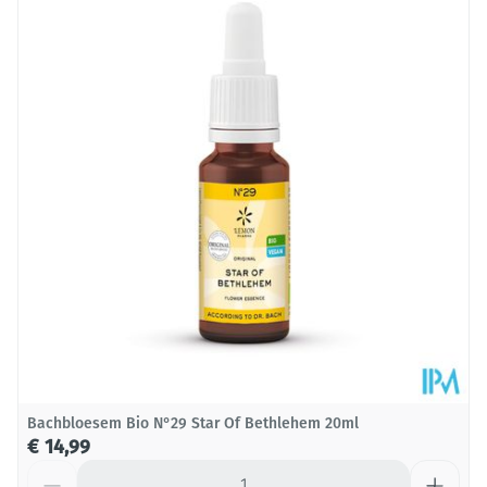
Lengte
33 mm
Diepte
101 mm
Behoud
Kamertemperatuur (15°C - 25°C)
Bachbloesem Bio N°29 Star Of Bethlehem 20ml
€ 14,99
Aantal