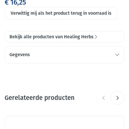
€ 16,25
Verwittig mij als het product terug in voorraad is
Bekijk alle producten van Healing Herbs
Gegevens
CNK
1486745
Organisaties
Arte-Vita
Gerelateerde producten
Merken
Healing Herbs
Breedte
Druk op om naar carrouselnavigatie te gaan
35 mm
Navigeren door de elementen van de carrousel is mogelijk me
Druk om carrousel over te slaan