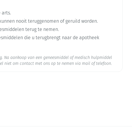
 arts.
oxicam, meloxicam, diclofenac (niet-steroïde
kunnen nooit teruggenomen of geruild worden.
esmiddelen terug te nemen.
 de mond worden ingenomen (orale anticonceptiva)
eesmiddelen die u terugbrengt naar de apotheek
uikt bij hiv-geïnfecteerde patiënten)
org. Na aankoop van een geneesmiddel of medisch hulpmiddel
r dag
ide, glibenclamide, glipizide of tolbutamide
el niet om contact met ons op te nemen via mail of telefoon.
ijks 100 - 200 mg of wekelijks driemaal 200 mg
a)
oïde artritis)
 25°C)
ebruikt worden
triëmie (verlaagde natriumgehaltes in uw bloed) of om
neesmiddelen die worden gebruikt bij de behandeling
s (dag 1, 4, en 7) gevolgd door een onderhoudsdosering
lmatige hartslag, 'aritmieën')