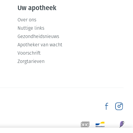
anker)
Uw apotheek
renie)
Over ons
Nuttige links
 voedselinname ingeslikt worden
Gezondheidsnieuws
Apotheker van wacht
Voorschrift
Zorgtarieven