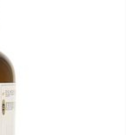
rende
Parfums en
geurproducten
ffen
 25°C)
CBD