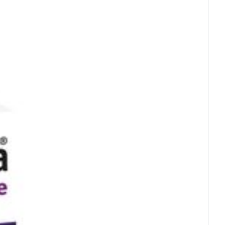
μg
60 %
rende
Parfums en
μg
60 %
geurproducten
 mg
100 %
 mg
100 %
ddelen, Zonder kleurstoffen
 mg
100 %
 25°C)
mg
100 %
 mg
100 %
CBD
 μg
100 %