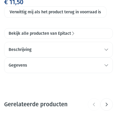
€ 11,50
Verwittig mij als het product terug in voorraad is
Bekijk alle producten van Epitact
Beschrijving
Gegevens
CNK
3159746
GSA Healthcare, Millet Innovation,
Organisaties
Patch Pharma
Gerelateerde producten
Merken
Epitact