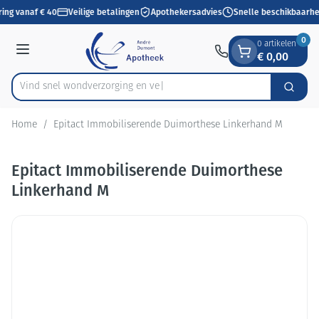
Dia 1 van 1
Ga naar de inhoud
ring vanaf € 40
Veilige betalingen
Apothekersadvies
Snelle beschikbaarhe
0
0 artikelen
€ 0,00
Menu
Vind snel wondverzorgi
Zoek
Product, merk, categorie...
Home
/
Epitact Immobiliserende Duimorthese Linkerhand M
Epitact Immobiliserende Duimorthese
Linkerhand M