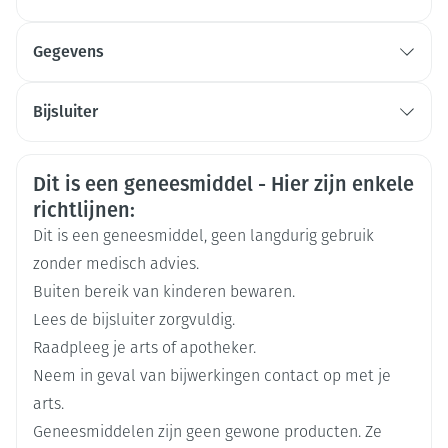
Gegevens
CNK
4242426
Overgevoeligheid
Bijsluiter
Organisaties
Nederlands
Nederlands
Duits
Novartis
Veiligheidsinformatie
Dit is een geneesmiddel - Hier zijn enkele
Duits
Frans
Frans
Merken
Novartis
richtlijnen:
Dit is een geneesmiddel, geen langdurig gebruik
2
Breedte
96 mm
zonder medisch advies.
Buiten bereik van kinderen bewaren.
Paradoxale bronchospasmen
Lengte
152 mm
Lees de bijsluiter zorgvuldig.
Raadpleeg je arts of apotheker.
Diepte
73 mm
Neem in geval van bijwerkingen contact op met je
arts.
glycopyrronium bromide,
Cardiovasculaire
Geneesmiddelen zijn geen gewone producten. Ze
Actieve
indacaterol acetaat, mometason