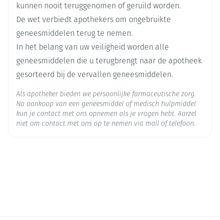
Ingrediënten
effecten
kunnen nooit teruggenomen of geruild worden.
furoaat
De wet verbiedt apothekers om ongebruikte
geneesmiddelen terug te nemen.
Behoud
Kamertemperatuur (15°C - 25°C)
In het belang van uw veiligheid worden alle
geneesmiddelen die u terugbrengt naar de apotheek
gesorteerd bij de vervallen geneesmiddelen.
Als apotheker bieden we persoonlijke farmaceutische zorg.
Na aankoop van een geneesmiddel of medisch hulpmiddel
kun je contact met ons opnemen als je vragen hebt. Aarzel
niet om contact met ons op te nemen via mail of telefoon.
Vruchtbaarheid