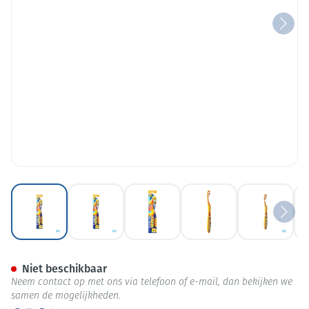
View larger image
View larger image
View larger image
View larger image
View lar
Elgydium Emoji Junior Tanden
Niet beschikbaar
Neem contact op met ons via telefoon of e-mail, dan bekijken we
samen de mogelijkheden.