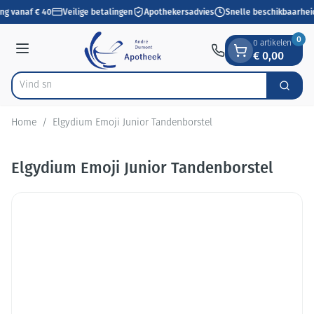
Dia 1 van 1
Ga naar de inhoud
ing vanaf € 40
Veilige betalingen
Apothekersadvies
Snelle beschikbaarhei
0
0 artikelen
€ 0,00
Menu
V
Zoek
Product, merk, categorie...
Home
/
Elgydium Emoji Junior Tandenborstel
Elgydium Emoji Junior Tandenborstel