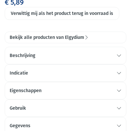
€ 5,89
Verwittig mij als het product terug in voorraad is
Bekijk alle producten van Elgydium
Beschrijving
Indicatie
Eigenschappen
LEUK om het poetsen spannend en amusant te
maken.
Gebruik
ERGONOMISCH en zacht voor de eerste volwassen
tanden en het tandvlees.
Gegevens