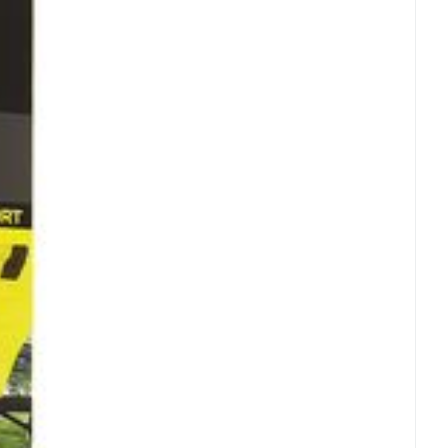
rende
Parfums en
geurproducten
CBD