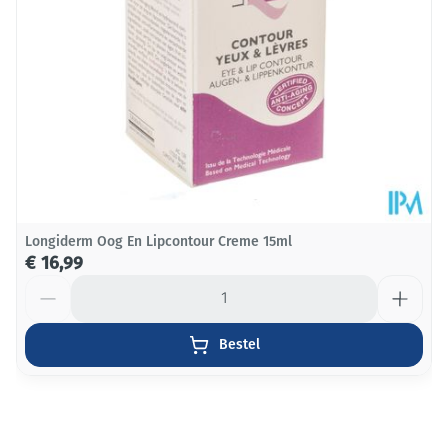
Verpakking
Dieetbeperkingen
Vegan
Kamertemperatuur (15°C -
Behoud
25°C)
Longiderm Oog En Lipcontour Creme 15ml
€ 16,99
Aantal
Bestel