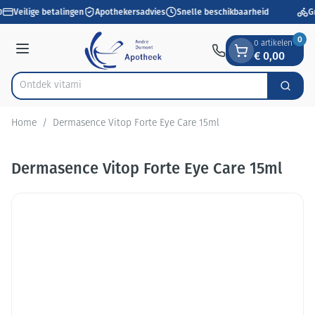
Dia 1 van 1
Ga naar de inhoud
0
Veilige betalingen
Apothekersadvies
Snelle beschikbaarheid
Gr
0
0 artikelen
€ 0,00
Menu
Ontdek
Zoek
Product, merk, categorie...
Home
/
Dermasence Vitop Forte Eye Care 15ml
Dermasence Vitop Forte Eye Care 15ml