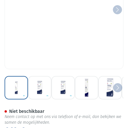
View larger image
View larger image
View larger image
View larger image
View lar
Dermasence Vitop Forte Eye C
Niet beschikbaar
Neem contact op met ons via telefoon of e-mail, dan bekijken we
samen de mogelijkheden.