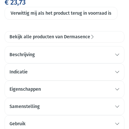
€ 23,73
Verwittig mij als het product terug in voorraad is
Bekijk alle producten van Dermasence
Beschrijving
Indicatie
Eigenschappen
Afgestemd op de speciale behoeften van zeer droge,
jeukende, tot atopisch eczeem neigende huid
Samenstelling
Met Inflacura ® -effect om ontstekingsverschijnselen
tegen te gaan
Gebruik