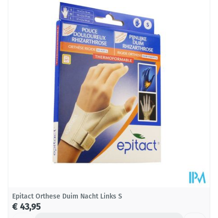
Lengte
165 mm
Diepte
73 mm
Behoud
Kamertemperatuur (15°C - 25°C)
Epitact Orthese Duim Nacht Links S
€ 43,95
Aantal