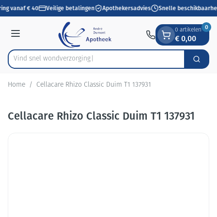
Dia 1 van 1
Ga naar de inhoud
ing vanaf € 40
Veilige betalingen
Apothekersadvies
Snelle beschikbaarhe
0
0 artikelen
€ 0,00
Menu
Vind snel wondve
Zoek
Product, merk, categorie...
Home
/
Cellacare Rhizo Classic Duim T1 137931
Cellacare Rhizo Classic Duim T1 137931