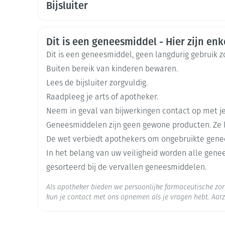
Bijsluiter
Organisaties
Nederlands
Duits
Frans
Baxter
Mondmaskers
Veiligheidsinformatie
Dit is een geneesmiddel - Hier zijn enke
ging
Supplementen
Insectenwe
Merken
Baxter
middelen
Dit is een geneesmiddel, geen langdurig gebruik 
ssen
Buiten bereik van kinderen bewaren.
Breedte
145 mm
-
Lees de bijsluiter zorgvuldig.
id
Raadpleeg je arts of apotheker.
Lengte
345 mm
Neem in geval van bijwerkingen contact op met je
Geneesmiddelen zijn geen gewone producten. Ze 
Diepte
30 mm
De wet verbiedt apothekers om ongebruikte gene
In het belang van uw veiligheid worden alle gen
Hoeveelheid
1
gesorteerd bij de vervallen geneesmiddelen.
Verpakking
Zelfbruiner
Scheren
Als apotheker bieden we persoonlijke farmaceutische z
Behoud
kun je contact met ons opnemen als je vragen hebt. Aarz
Kamertemperatuur (15°C -