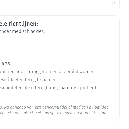
le richtlijnen:
rende
Parfums en
geurproducten
zonder medisch advies.
 arts.
kunnen nooit teruggenomen of geruild worden.
esmiddelen terug te nemen.
eesmiddelen die u terugbrengt naar de apotheek
CBD
org. Na aankoop van een geneesmiddel of medisch hulpmiddel
el niet om contact met ons op te nemen via mail of telefoon.
 25°C)