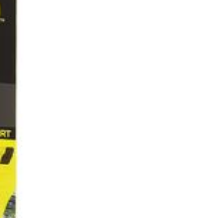
rende
Parfums en
geurproducten
CBD